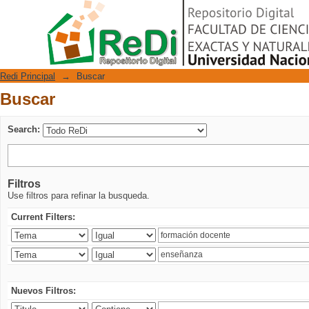
Buscar
Repositorio Digital
Redi Principal
→
Buscar
Buscar
Search:
Filtros
Use filtros para refinar la busqueda.
Current Filters:
Nuevos Filtros: