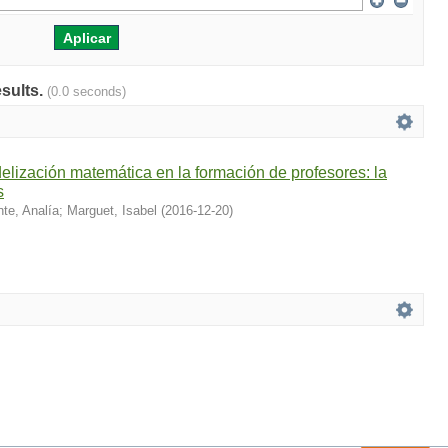
esults.
(0.0 seconds)
lización matemática en la formación de profesores: la
s
nte, Analía
;
Marguet, Isabel
(
2016-12-20
)