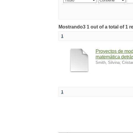
Mostrando3 1 out of a total of 1 r
1
Proyectos de mode
matemática detrá
Smith, Silvina
;
Crista
1