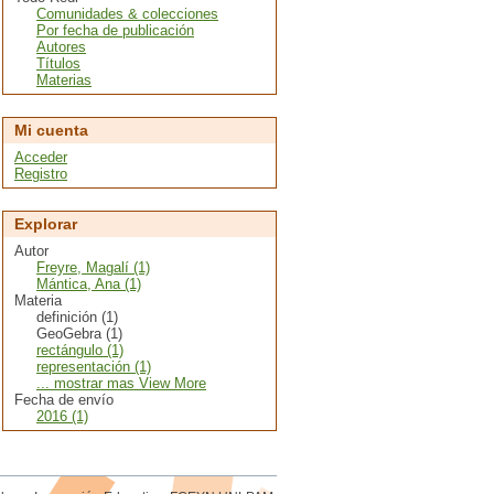
Comunidades & colecciones
Por fecha de publicación
Autores
Títulos
Materias
Mi cuenta
Acceder
Registro
Explorar
Autor
Freyre, Magalí (1)
Mántica, Ana (1)
Materia
definición (1)
GeoGebra (1)
rectángulo (1)
representación (1)
... mostrar mas View More
Fecha de envío
2016 (1)