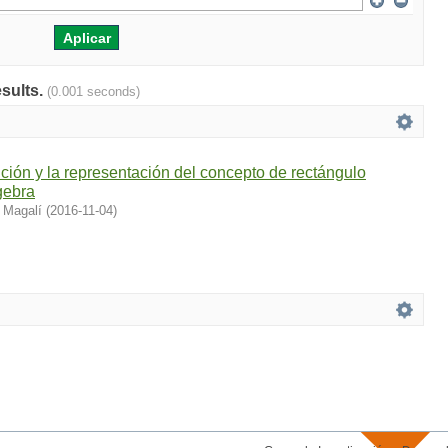
esults.
(0.001 seconds)
nición y la representación del concepto de rectángulo
gebra
 Magalí
(
2016-11-04
)