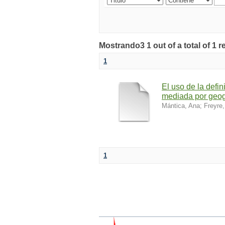
Mostrando3 1 out of a total of 1 r
1
El uso de la defi
mediada por geo
Mántica, Ana
;
Freyre,
1