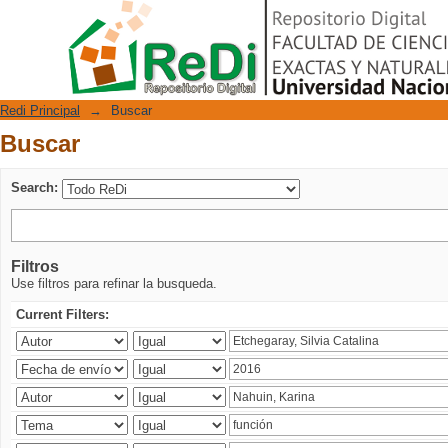
Buscar
Repositorio Digital
Redi Principal
→
Buscar
Buscar
Search:
Filtros
Use filtros para refinar la busqueda.
Current Filters: