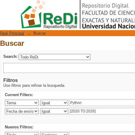
Buscar
Repositorio Digital
Redi Principal
→
Buscar
Buscar
Search:
Filtros
Use filtros para refinar la busqueda.
Current Filters:
Nuevos Filtros: