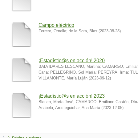
Campo eléctrico
Ferrero, Ornella
;
de la Sota, Blas
(
2023-08-28
)
¡Estadístic@s en acción! 2020
BALVIDARES LESCANO, Martina
;
CAMARGO, Emilia
Carla
;
PELLEGRINO, Sol María
;
PEREYRA, Irma
;
TUL
VILLAMONTE, María Luján
(
2023-09-12
)
¡Estadístic@s en acción! 2023
Blanco, María José
;
CAMARGO, Emiliano Gastón
;
Día
Anabela
;
Arosteguichar, Ana María
(
2023-12-05
)