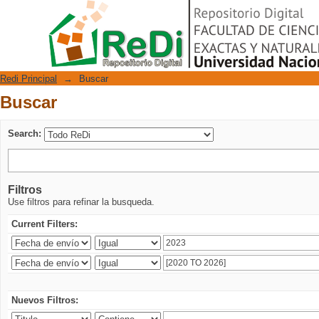
Buscar
Repositorio Digital
Redi Principal
→
Buscar
Buscar
Search:
Filtros
Use filtros para refinar la busqueda.
Current Filters:
Nuevos Filtros: