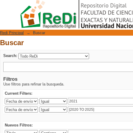
Buscar
Repositorio Digital
Redi Principal
→
Buscar
Buscar
Search:
Filtros
Use filtros para refinar la busqueda.
Current Filters:
Nuevos Filtros: