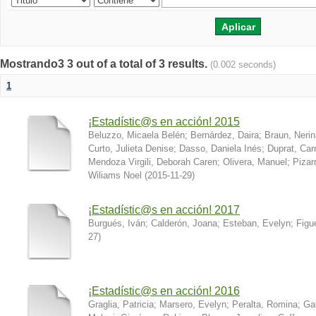
Mostrando3 3 out of a total of 3 results.
(0.002 seconds)
1
¡Estadístic@s en acción! 2015
Beluzzo, Micaela Belén
;
Bernárdez, Daira
;
Braun, Nerin
Curto, Julieta Denise
;
Dasso, Daniela Inés
;
Duprat, Ca
Mendoza Virgili, Deborah Caren
;
Olivera, Manuel
;
Pizar
Wiliams Noel
(
2015-11-29
)
¡Estadístic@s en acción! 2017
Burgués, Iván
;
Calderón, Joana
;
Esteban, Evelyn
;
Figu
27
)
¡Estadístic@s en acción! 2016
Graglia, Patricia
;
Marsero, Evelyn
;
Peralta, Romina
;
Ga