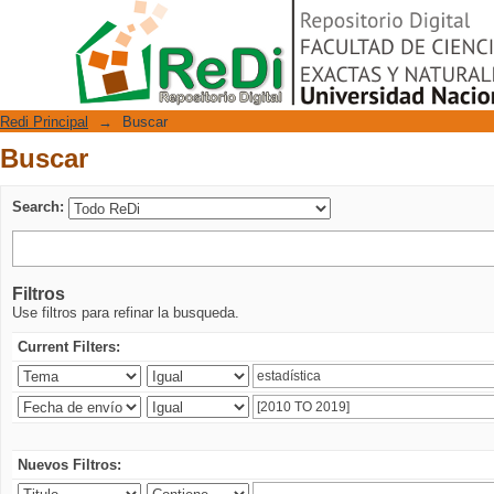
Buscar
Repositorio Digital
Redi Principal
→
Buscar
Buscar
Search:
Filtros
Use filtros para refinar la busqueda.
Current Filters:
Nuevos Filtros: