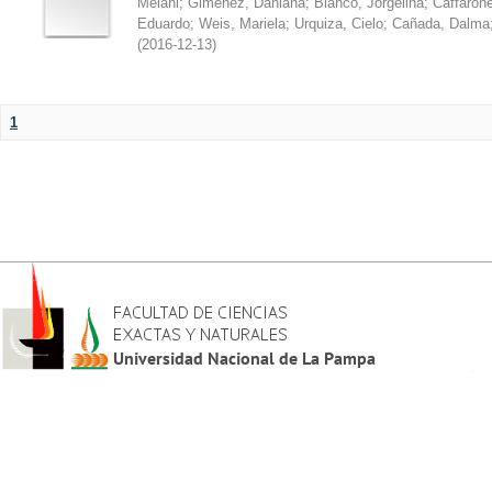
Melani
;
Giménez, Dahiana
;
Blanco, Jorgelina
;
Caffarone
Eduardo
;
Weis, Mariela
;
Urquiza, Cielo
;
Cañada, Dalma
(
2016-12-13
)
1