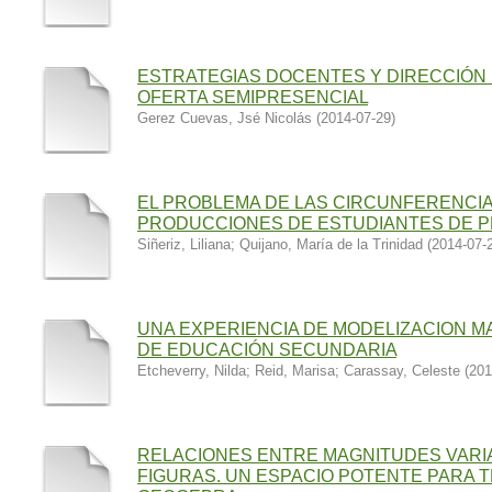
ESTRATEGIAS DOCENTES Y DIRECCIÓN 
OFERTA SEMIPRESENCIAL
Gerez Cuevas, Jsé Nicolás
(
2014-07-29
)
EL PROBLEMA DE LAS CIRCUNFERENCIA
PRODUCCIONES DE ESTUDIANTES DE 
Siñeriz, Liliana
;
Quijano, María de la Trinidad
(
2014-07-
UNA EXPERIENCIA DE MODELIZACION 
DE EDUCACIÓN SECUNDARIA
Etcheverry, Nilda
;
Reid, Marisa
;
Carassay, Celeste
(
201
RELACIONES ENTRE MAGNITUDES VARIA
FIGURAS. UN ESPACIO POTENTE PARA T