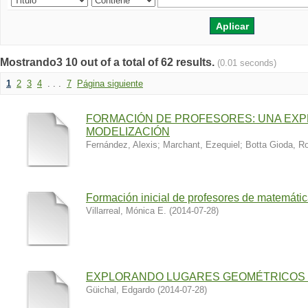
Mostrando3 10 out of a total of 62 results.
(0.01 seconds)
1
2
3
4
. . .
7
Página siguiente
FORMACIÓN DE PROFESORES: UNA EXP
MODELIZACIÓN
Fernández, Alexis
;
Marchant, Ezequiel
;
Botta Gioda, R
Formación inicial de profesores de matemáti
Villarreal, Mónica E.
(
2014-07-28
)
EXPLORANDO LUGARES GEOMÉTRICOS
Güichal, Edgardo
(
2014-07-28
)