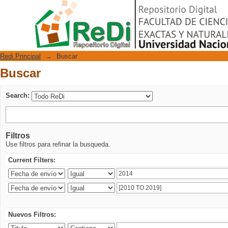
Buscar
Repositorio Digital
Redi Principal
→
Buscar
Buscar
Search:
Filtros
Use filtros para refinar la busqueda.
Current Filters:
Nuevos Filtros: