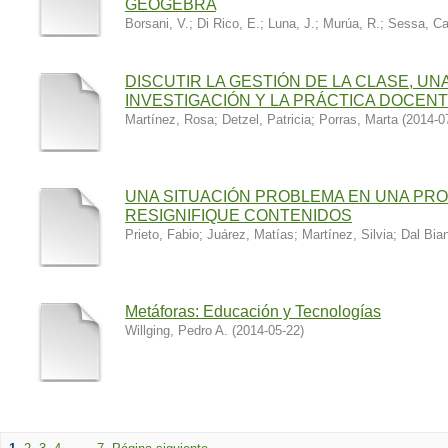
GEOGEBRA
Borsani, V.
;
Di Rico, E.
;
Luna, J.
;
Murúa, R.
;
Sessa, C
DISCUTIR LA GESTIÓN DE LA CLASE, UN
INVESTIGACIÓN Y LA PRÁCTICA DOCEN
Martínez, Rosa
;
Detzel, Patricia
;
Porras, Marta
(
2014-0
UNA SITUACIÓN PROBLEMA EN UNA PRO
RESIGNIFIQUE CONTENIDOS
Prieto, Fabio
;
Juárez, Matías
;
Martínez, Silvia
;
Dal Bia
Metáforas: Educación y Tecnologías
Willging, Pedro A.
(
2014-05-22
)