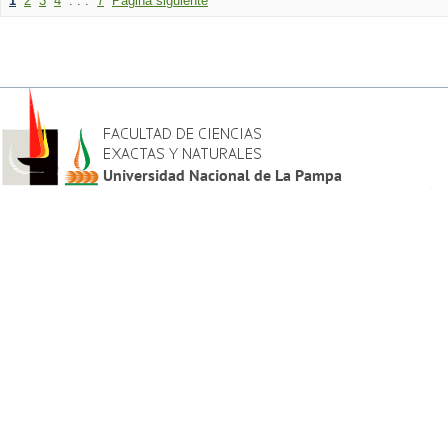
1
2
3
4
. . .
7
Página siguiente