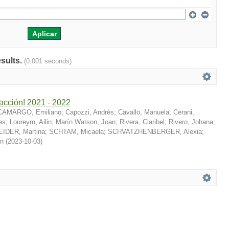
esults.
(0.001 seconds)
acción! 2021 - 2022
CAMARGO, Emiliano
;
Capozzi, Andrés
;
Cavallo, Manuela
;
Cerani,
es
;
Loureyro, Ailin
;
Marín Watson, Joan
;
Rivera, Claribel
;
Rivero, Johana
;
IDER, Martina
;
SCHTAM, Micaela
;
SCHVATZHENBERGER, Alexia
;
n
(
2023-10-03
)