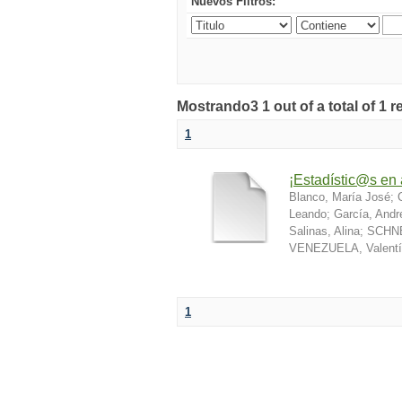
Nuevos Filtros:
Mostrando3 1 out of a total of 1 r
1
¡Estadístic@s en 
Blanco, María José
;
Leando
;
García, Andr
Salinas, Alina
;
SCHNE
VENEZUELA, Valentí
1