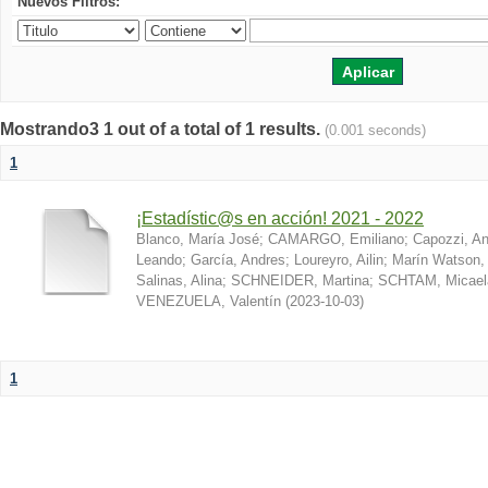
Nuevos Filtros:
Mostrando3 1 out of a total of 1 results.
(0.001 seconds)
1
¡Estadístic@s en acción! 2021 - 2022
Blanco, María José
;
CAMARGO, Emiliano
;
Capozzi, A
Leando
;
García, Andres
;
Loureyro, Ailin
;
Marín Watson,
Salinas, Alina
;
SCHNEIDER, Martina
;
SCHTAM, Micael
VENEZUELA, Valentín
(
2023-10-03
)
1