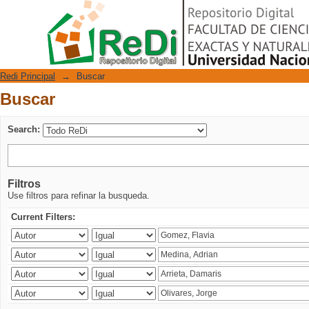
Buscar
Repositorio Digital
Redi Principal
→
Buscar
Buscar
Search:
Filtros
Use filtros para refinar la busqueda.
Current Filters: