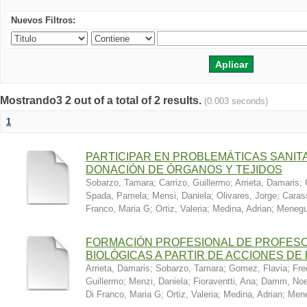
Nuevos Filtros:
Mostrando3 2 out of a total of 2 results.
(0.003 seconds)
1
PARTICIPAR EN PROBLEMÁTICAS SANIT
DONACIÓN DE ÓRGANOS Y TEJIDOS
Sobarzo, Tamara
;
Carrizo, Guillermo
;
Arrieta, Damaris
;
Spada, Pamela
;
Mensi, Daniela
;
Olivares, Jorge
;
Caras
Franco, Maria G
;
Ortiz, Valeria
;
Medina, Adrian
;
Menegu
FORMACIÓN PROFESIONAL DE PROFESO
BIOLÓGICAS A PARTIR DE ACCIONES DE
Arrieta, Damaris
;
Sobarzo, Tamara
;
Gomez, Flavia
;
Fre
Guillermo
;
Menzi, Daniela
;
Fioraventti, Ana
;
Damm, Noe
Di Franco, Maria G
;
Ortiz, Valeria
;
Medina, Adrian
;
Mene