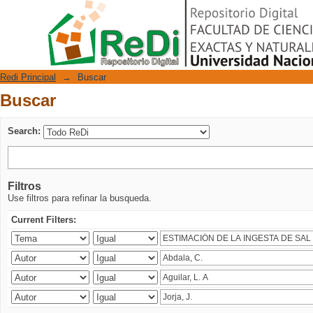
Buscar
Repositorio Digital
Redi Principal
→
Buscar
Buscar
Search:
Filtros
Use filtros para refinar la busqueda.
Current Filters: