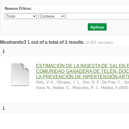
Nuevos Filtros:
Mostrando3 1 out of a total of 1 results.
(0.002 seconds)
1
ESTIMACIÓN DE LA INGESTA DE SAL EN
COMUNIDAD GANADERA DE TELÉN. DOC
LA PREVENCIÓN DE HIPERTENSIÓN ART
Ortiz, V. A.
;
Olivares, J. L.
;
Orsi, R. F.
;
De Pian, C.
;
Jor
Sosa, N.
;
Abdala, C.
;
Blascetta, R. J.
;
Medina, A
(
2015-
1