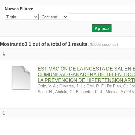
Nuevos Filtros:
Mostrando3 1 out of a total of 1 results.
(0.002 seconds)
1
ESTIMACIÓN DE LA INGESTA DE SAL EN
COMUNIDAD GANADERA DE TELÉN. DOC
LA PREVENCIÓN DE HIPERTENSIÓN ART
Ortiz, V. A.
;
Olivares, J. L.
;
Orsi, R. F.
;
De Pian, C.
;
Jor
Sosa, N.
;
Abdala, C.
;
Blascetta, R. J.
;
Medina, A
(
2015-
1