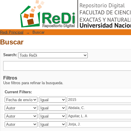
Buscar
Repositorio Digital
Redi Principal
→
Buscar
Buscar
Search:
Filtros
Use filtros para refinar la busqueda.
Current Filters: