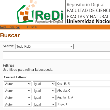
Buscar
Repositorio Digital
Redi Principal
→
Buscar
Buscar
Search:
Filtros
Use filtros para refinar la busqueda.
Current Filters: