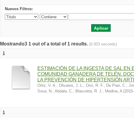
Nuevos Filtros:
Mostrando3 1 out of a total of 1 results.
(0.003 seconds)
1
ESTIMACIÓN DE LA INGESTA DE SAL EN
COMUNIDAD GANADERA DE TELÉN. DOC
LA PREVENCIÓN DE HIPERTENSIÓN ART
Ortiz, V. A.
;
Olivares, J. L.
;
Orsi, R. F.
;
De Pian, C.
;
Jor
Sosa, N.
;
Abdala, C.
;
Blascetta, R. J.
;
Medina, A
(
2015-
1