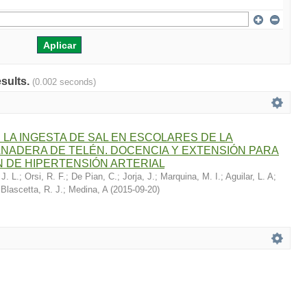
esults.
(0.002 seconds)
 LA INGESTA DE SAL EN ESCOLARES DE LA
NADERA DE TELÉN. DOCENCIA Y EXTENSIÓN PARA
 DE HIPERTENSIÓN ARTERIAL
 J. L.
;
Orsi, R. F.
;
De Pian, C.
;
Jorja, J.
;
Marquina, M. I.
;
Aguilar, L. A
;
;
Blascetta, R. J.
;
Medina, A
(
2015-09-20
)