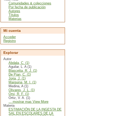
Comunidades & colecciones
Por fecha de publicación
Autores
Títulos
Materias
Mi cuenta
Acceder
Registro
Explorar
Autor
Abdala, C. (1)
Aguilar, L. A (1)
Blascetta, R. J. (1)
De Pian, C. (1)
Jorja, J. (1)
Marquina, M. I. (1)
Medina, A (1)
Olivares, J. L. (1)
Orsi, R. F. (1)
Ortiz, V. A. (1)
... mostrar mas View More
Materia
ESTIMACIÓN DE LA INGESTA DE
SAL EN ESCOLARES DE LA