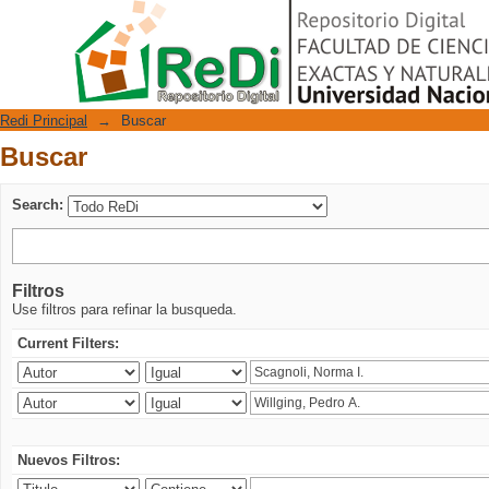
Buscar
Repositorio Digital
Redi Principal
→
Buscar
Buscar
Search:
Filtros
Use filtros para refinar la busqueda.
Current Filters:
Nuevos Filtros: