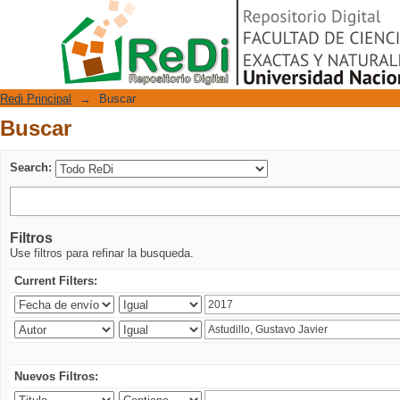
Buscar
Repositorio Digital
Redi Principal
→
Buscar
Buscar
Search:
Filtros
Use filtros para refinar la busqueda.
Current Filters:
Nuevos Filtros: