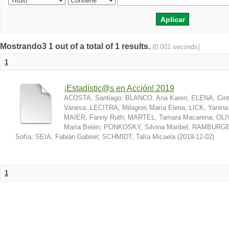
Mostrando3 1 out of a total of 1 results.
(0.001 seconds)
1
¡Estadístic@s en Acción! 2019
ACOSTA, Santiago
;
BLANCO, Ana Karen
;
ELENA, Cint
Vanesa
;
LECITRA, Milagros María Elena
;
LICK, Yanina
MAIER, Fanny Ruth
;
MARTEL, Tamara Macarena
;
OLI
María Belén
;
PONKOSKY, Silvina Maribel
;
RAMBURGER
Sofía
;
SEIA, Fabián Gabriel
;
SCHMIDT, Talía Micaela
(
2019-12-02
)
1