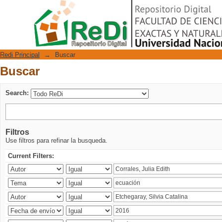
Buscar
Repositorio Digital
Redi Principal
→
Buscar
Buscar
Search:
Filtros
Use filtros para refinar la busqueda.
Current Filters: