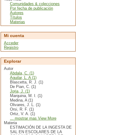
Comunidades & colecciones
Por fecha de publicación
Autores
Títulos
Materias
Mi cuenta
Acceder
Registro
Explorar
Autor
Abdala, C. (1)
Aguilar, L. A (1)
Blascetta, R. J. (1)
De Pian, C. (1)
Jorja, J. (1)
Marquina, M. I. (1)
Medina, A (1)
Olivares, J. L. (1)
Orsi, R. F. (1)
Ortiz, V. A. (1)
... mostrar mas View More
Materia
ESTIMACIÓN DE LA INGESTA DE
SAL EN ESCOLARES DE LA