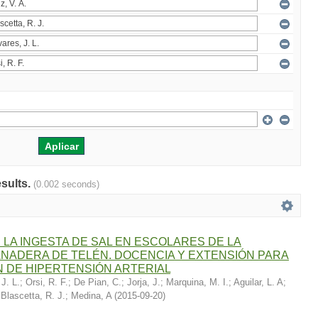
esults.
(0.002 seconds)
 LA INGESTA DE SAL EN ESCOLARES DE LA
NADERA DE TELÉN. DOCENCIA Y EXTENSIÓN PARA
 DE HIPERTENSIÓN ARTERIAL
 J. L.
;
Orsi, R. F.
;
De Pian, C.
;
Jorja, J.
;
Marquina, M. I.
;
Aguilar, L. A
;
;
Blascetta, R. J.
;
Medina, A
(
2015-09-20
)