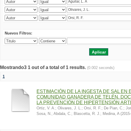
Nuevos Filtros:
Mostrando3 1 out of a total of 1 results.
(0.002 seconds)
1
ESTIMACIÓN DE LA INGESTA DE SAL EN
COMUNIDAD GANADERA DE TELÉN. DOC
LA PREVENCIÓN DE HIPERTENSIÓN ART
Ortiz, V. A.
;
Olivares, J. L.
;
Orsi, R. F.
;
De Pian, C.
;
Jor
Sosa, N.
;
Abdala, C.
;
Blascetta, R. J.
;
Medina, A
(
2015-