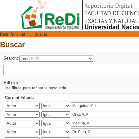
Buscar
Repositorio Digital
Redi Principal
→
Buscar
Buscar
Search:
Filtros
Use filtros para refinar la busqueda.
Current Filters: