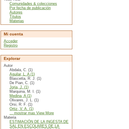
Comunidades & colecciones
Por fecha de publicación
Autores
Títulos
Materias
Mi cuenta
Acceder
Registro
Explorar
Autor
Abdala, C. (1)
Aguilar, L. A (1)
Blascetta, R. J. (1)
De Pian, C. (1)
Jorja, J. (1)
Marquina, M. I. (1)
Medina, A (1)
Olivares, J. L. (1)
Orsi, R. F. (1)
Ortiz, V. A. (1)
... mostrar mas View More
Materia
ESTIMACIÓN DE LA INGESTA DE
SAL EN ESCOLARES DE LA