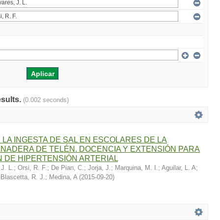
esults.
(0.002 seconds)
 LA INGESTA DE SAL EN ESCOLARES DE LA
NADERA DE TELÉN. DOCENCIA Y EXTENSIÓN PARA
 DE HIPERTENSIÓN ARTERIAL
 J. L.
;
Orsi, R. F.
;
De Pian, C.
;
Jorja, J.
;
Marquina, M. I.
;
Aguilar, L. A
;
;
Blascetta, R. J.
;
Medina, A
(
2015-09-20
)