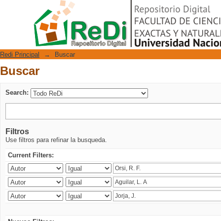
Buscar
Repositorio Digital
Redi Principal
→
Buscar
Buscar
Search:
Filtros
Use filtros para refinar la busqueda.
Current Filters: