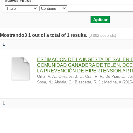
Nuevos Filtros:
Mostrando3 1 out of a total of 1 results.
(0.002 seconds)
1
ESTIMACIÓN DE LA INGESTA DE SAL EN
COMUNIDAD GANADERA DE TELÉN. DOC
LA PREVENCIÓN DE HIPERTENSIÓN ART
Ortiz, V. A.
;
Olivares, J. L.
;
Orsi, R. F.
;
De Pian, C.
;
Jor
Sosa, N.
;
Abdala, C.
;
Blascetta, R. J.
;
Medina, A
(
2015-
1