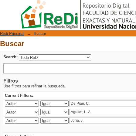
Buscar
Repositorio Digital
Redi Principal
→
Buscar
Buscar
Search:
Filtros
Use filtros para refinar la busqueda.
Current Filters: