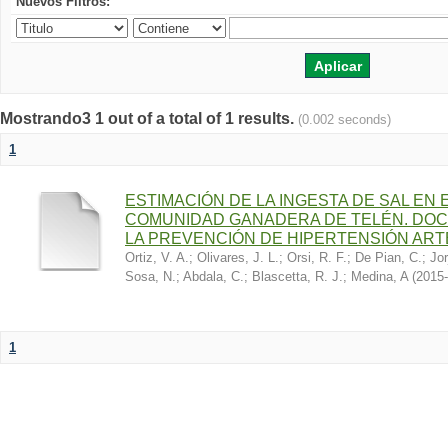
Nuevos Filtros:
Mostrando3 1 out of a total of 1 results.
(0.002 seconds)
1
ESTIMACIÓN DE LA INGESTA DE SAL EN
COMUNIDAD GANADERA DE TELÉN. DOC
LA PREVENCIÓN DE HIPERTENSIÓN ART
Ortiz, V. A.
;
Olivares, J. L.
;
Orsi, R. F.
;
De Pian, C.
;
Jor
Sosa, N.
;
Abdala, C.
;
Blascetta, R. J.
;
Medina, A
(
2015-
1