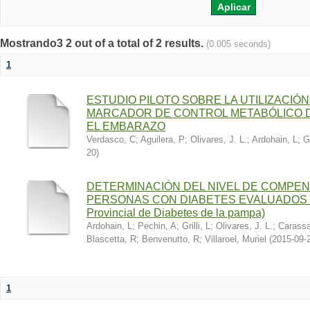
Mostrando3 2 out of a total of 2 results.
(0.005 seconds)
1
ESTUDIO PILOTO SOBRE LA UTILIZACI
MARCADOR DE CONTROL METABÓLICO D
EL EMBARAZO
Verdasco, C
;
Aguilera, P
;
Olivares, J. L.
;
Ardohain, L
;
Gr
20
)
DETERMINACIÓN DEL NIVEL DE COMPEN
PERSONAS CON DIABETES EVALUADOS E
Provincial de Diabetes de la pampa)
Ardohain, L
;
Pechin, A
;
Grilli, L
;
Olivares, J. L.
;
Carassa
Blascetta, R
;
Benvenutto, R
;
Villaroel, Muriel
(
2015-09-
1