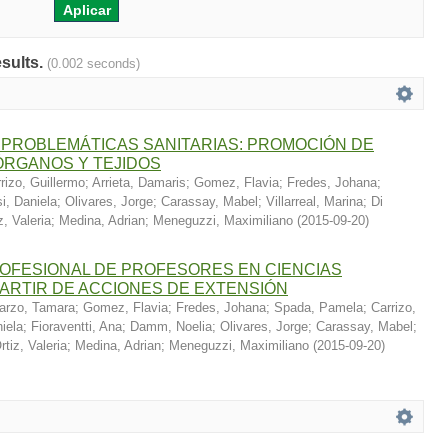
esults.
(0.002 seconds)
 PROBLEMÁTICAS SANITARIAS: PROMOCIÓN DE
ÓRGANOS Y TEJIDOS
rizo, Guillermo
;
Arrieta, Damaris
;
Gomez, Flavia
;
Fredes, Johana
;
i, Daniela
;
Olivares, Jorge
;
Carassay, Mabel
;
Villarreal, Marina
;
Di
z, Valeria
;
Medina, Adrian
;
Meneguzzi, Maximiliano
(
2015-09-20
)
OFESIONAL DE PROFESORES EN CIENCIAS
PARTIR DE ACCIONES DE EXTENSIÓN
arzo, Tamara
;
Gomez, Flavia
;
Fredes, Johana
;
Spada, Pamela
;
Carrizo,
iela
;
Fioraventti, Ana
;
Damm, Noelia
;
Olivares, Jorge
;
Carassay, Mabel
;
rtiz, Valeria
;
Medina, Adrian
;
Meneguzzi, Maximiliano
(
2015-09-20
)