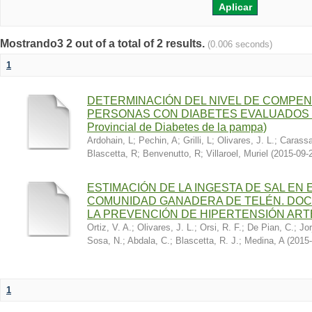
Mostrando3 2 out of a total of 2 results.
(0.006 seconds)
1
DETERMINACIÓN DEL NIVEL DE COMPEN
PERSONAS CON DIABETES EVALUADOS E
Provincial de Diabetes de la pampa)
Ardohain, L
;
Pechin, A
;
Grilli, L
;
Olivares, J. L.
;
Carassa
Blascetta, R
;
Benvenutto, R
;
Villaroel, Muriel
(
2015-09-
ESTIMACIÓN DE LA INGESTA DE SAL EN
COMUNIDAD GANADERA DE TELÉN. DOC
LA PREVENCIÓN DE HIPERTENSIÓN ART
Ortiz, V. A.
;
Olivares, J. L.
;
Orsi, R. F.
;
De Pian, C.
;
Jor
Sosa, N.
;
Abdala, C.
;
Blascetta, R. J.
;
Medina, A
(
2015-
1