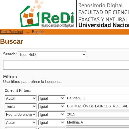
Buscar
Repositorio Digital
Redi Principal
→
Buscar
Buscar
Search:
Filtros
Use filtros para refinar la busqueda.
Current Filters: