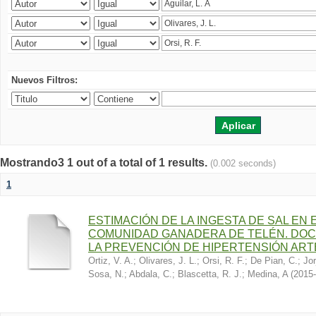
Nuevos Filtros:
Mostrando3 1 out of a total of 1 results.
(0.002 seconds)
1
ESTIMACIÓN DE LA INGESTA DE SAL EN
COMUNIDAD GANADERA DE TELÉN. DOC
LA PREVENCIÓN DE HIPERTENSIÓN ART
Ortiz, V. A.
;
Olivares, J. L.
;
Orsi, R. F.
;
De Pian, C.
;
Jor
Sosa, N.
;
Abdala, C.
;
Blascetta, R. J.
;
Medina, A
(
2015-