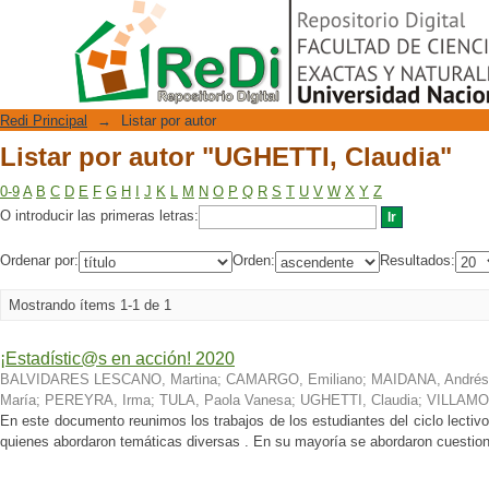
Listar por autor "UGHETTI, Claudia"
Repositorio Digital
Redi Principal
→
Listar por autor
Listar por autor "UGHETTI, Claudia"
0-9
A
B
C
D
E
F
G
H
I
J
K
L
M
N
O
P
Q
R
S
T
U
V
W
X
Y
Z
O introducir las primeras letras:
Ordenar por:
Orden:
Resultados:
Mostrando ítems 1-1 de 1
¡Estadístic@s en acción! 2020
BALVIDARES LESCANO, Martina
;
CAMARGO, Emiliano
;
MAIDANA, Andrés
María
;
PEREYRA, Irma
;
TULA, Paola Vanesa
;
UGHETTI, Claudia
;
VILLAMON
En este documento reunimos los trabajos de los estudiantes del ciclo le
quienes abordaron temáticas diversas . En su mayoría se abordaron cuestione