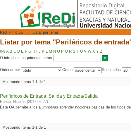
Listar por tema "Periféricos de entrada
Repositorio Digital
Redi Principal
→
Listar por tema
Listar por tema "Periféricos de entrada
0-9
A
B
C
D
E
F
G
H
I
J
K
L
M
N
O
P
Q
R
S
T
U
V
W
X
Y
Z
O introducir las primeras letras:
Ordenar por:
Orden:
Resultados:
Mostrando ítems 1-1 de 1
Periféricos de Entrada, Salida y Entrada/Salida
Ponce, Nicolás
(
2017-06-27
)
Este OA permite a los alumnos/as aprender nociones básicas de los tipos de 
Mostrando ítems 1-1 de 1