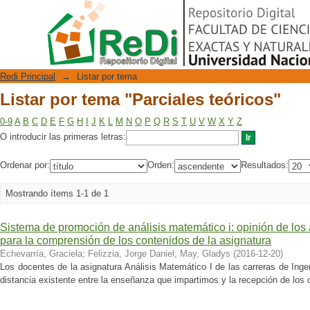
Listar por tema "Parciales teóricos"
Repositorio Digital
Redi Principal
→
Listar por tema
Listar por tema "Parciales teóricos"
0-9
A
B
C
D
E
F
G
H
I
J
K
L
M
N
O
P
Q
R
S
T
U
V
W
X
Y
Z
O introducir las primeras letras:
Ordenar por:
Orden:
Resultados:
Mostrando ítems 1-1 de 1
Sistema de promoción de análisis matemático i: opinión de lo
para la comprensión de los contenidos de la asignatura
Echevarría, Graciela
;
Felizzia, Jorge Daniel
;
May, Gladys
(
2016-12-20
)
Los docentes de la asignatura Análisis Matemático I de las carreras de Ing
distancia existente entre la enseñanza que impartimos y la recepción de los 