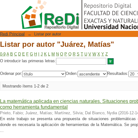
Listar por autor "Juárez, Matías"
Repositorio Digital
Redi Principal
→
Listar por autor
Listar por autor "Juárez, Matías"
0-9
A
B
C
D
E
F
G
H
I
J
K
L
M
N
O
P
Q
R
S
T
U
V
W
X
Y
Z
O introducir las primeras letras:
Ordenar por:
Orden:
Resultados:
Mostrando ítems 1-2 de 2
La matemática aplicada en ciencias naturales. Situaciones prob
como herramienta fundamental
Prieto, Fabio
;
Juárez, Matías
;
Martínez, Silvia
;
Dal Bianco, Nydia
(
2016-12-1
En este trabajo se presenta una propuesta de situaciones problemáticas 
donde es necesaria la aplicación de herramientas de la Matemática. Se prop
...