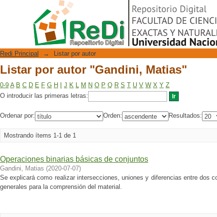
Listar por autor "Gandini, Matias"
Repositorio Digital
Redi Principal
→
Listar por autor
Listar por autor "Gandini, Matias"
0-9
A
B
C
D
E
F
G
H
I
J
K
L
M
N
O
P
Q
R
S
T
U
V
W
X
Y
Z
O introducir las primeras letras:
Ordenar por:
Orden:
Resultados:
Mostrando ítems 1-1 de 1
Operaciones binarias básicas de conjuntos
Gandini, Matias
(
2020-07-07
)
Se explicará como realizar intersecciones, uniones y diferencias entre dos
generales para la comprensión del material.