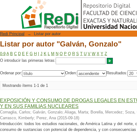
Listar por autor "Galván, Gonzalo"
Repositorio Digital
Redi Principal
→
Listar por autor
Listar por autor "Galván, Gonzalo"
0-9
A
B
C
D
E
F
G
H
I
J
K
L
M
N
O
P
Q
R
S
T
U
V
W
X
Y
Z
O introducir las primeras letras:
Ordenar por:
Orden:
Resultados:
Mostrando ítems 1-1 de 1
EXPOSICIÓN Y CONSUMO DE DROGAS LEGALES EN EST
Y EN SUS FAMILIAS NUCLEARES
Cornaglia, Carlos
;
Galván, Gonzalo
;
Aliaga, Marta
;
Borella, Mercedez
;
Soza, 
Carrasco, Kimberly
;
Perez, Ana
(
2015-09-18
)
Introducción: todos los estudios nacionales, de América Latina y del norte
consumo de sustancias con potencial de dependencia, y con consecuencias e