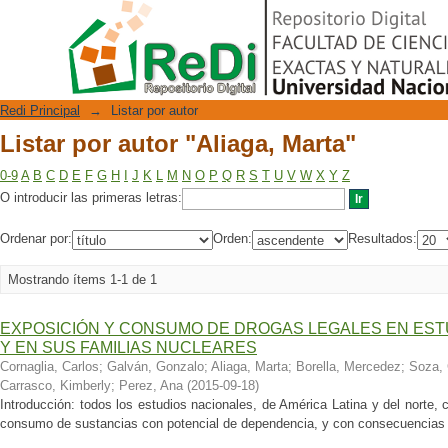
Listar por autor "Aliaga, Marta"
Repositorio Digital
Redi Principal
→
Listar por autor
Listar por autor "Aliaga, Marta"
0-9
A
B
C
D
E
F
G
H
I
J
K
L
M
N
O
P
Q
R
S
T
U
V
W
X
Y
Z
O introducir las primeras letras:
Ordenar por:
Orden:
Resultados:
Mostrando ítems 1-1 de 1
EXPOSICIÓN Y CONSUMO DE DROGAS LEGALES EN EST
Y EN SUS FAMILIAS NUCLEARES
Cornaglia, Carlos
;
Galván, Gonzalo
;
Aliaga, Marta
;
Borella, Mercedez
;
Soza, 
Carrasco, Kimberly
;
Perez, Ana
(
2015-09-18
)
Introducción: todos los estudios nacionales, de América Latina y del norte
consumo de sustancias con potencial de dependencia, y con consecuencias e