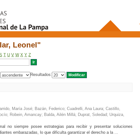
lar, Leonel"
lar, Leonel"
S
T
U
V
W
X
Y
Z
:
Resultados:
arrido, María José
;
Bazán, Federico
;
Cuadrelli, Ana Laura
;
Castillo,
ocío
;
Robein, Amancay
;
Balda, Ailén Millá
;
Duprat, Soledad
;
Urquiza,
rmal no siempre posee estrategias para recibir y presentar soluciones
iantes embarazadas, lo que dificulta garantizar el derecho a la ...