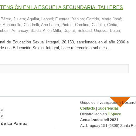
XTENSIÓN EN LA ESCUELA SECUNDARIA: TALLERES
;
Pérez, Julieta
;
Aguilar, Leonel
;
Fuentes, Yanina
;
Garrido, María José
;
r, Anntonella
;
Cuadrelli, Ana Laura
;
Pintos, Carolina
;
Castillo, Cintia
;
obein, Amancay
;
Balda, Ailén Millá
;
Duprat, Soledad
;
Urquiza, Belén
;
onal de Educación Sexual Integral, 26.150, sancionada en el año 2006 e
 de una Educación Sexual Integral, hace referencia a saberes ...
Grupo de Investigación y Desar
Contacto
|
Sugerencias
Desarrollado en
DSpace
Actualizado abril 2021
Av. Uruguay 151 (6300) Santa Ro