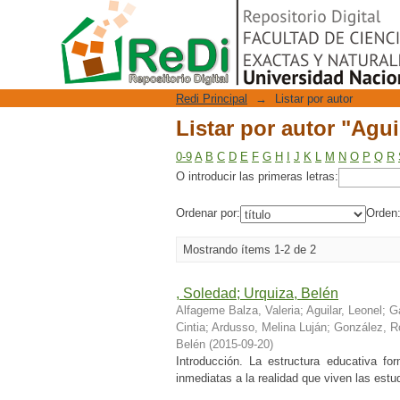
Listar por autor "Agui
Repositorio Digital
Redi Principal
→
Listar por autor
Listar por autor "Agui
0-9
A
B
C
D
E
F
G
H
I
J
K
L
M
N
O
P
Q
R
O introducir las primeras letras:
Ordenar por:
Orden
Mostrando ítems 1-2 de 2
, Soledad; Urquiza, Belén
Alfageme Balza, Valeria
;
Aguilar, Leonel
;
G
Cintia
;
Ardusso, Melina Luján
;
González, R
Belén
(
2015-09-20
)
Introducción. La estructura educativa fo
inmediatas a la realidad que viven las estud