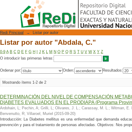
Listar por autor "Abdala, C."
Repositorio Digital
Redi Principal
→
Listar por autor
Listar por autor "Abdala, C."
0-9
A
B
C
D
E
F
G
H
I
J
K
L
M
N
O
P
Q
R
S
T
U
V
W
X
Y
Z
O introducir las primeras letras:
Ordenar por:
Orden:
Resultados:
Mostrando ítems 1-2 de 2
DETERMINACIÓN DEL NIVEL DE COMPENSACIÓN METAB
DIABETES EVALUADOS EN EL PRODIAPA (Programa Provincia
Ardohain, L
;
Pechin, A
;
Grilli, L
;
Olivares, J. L.
;
Carassay, M. L.
;
Witman, E. 
Benvenutto, R
;
Villaroel, Muriel
(
2015-09-20
)
Introducción: La Diabetes mellitus es una enfermedad que demanda educac
prevención y para el tratamiento de personas afectadas. Objetivos: Nos propu