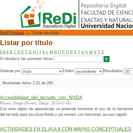
Listar por título
Repositorio Digital
Redi Principal
→
Listar por título
Listar por título
0-9
A
B
C
D
E
F
G
H
I
J
K
L
M
N
O
P
Q
R
S
T
U
V
W
X
Y
Z
O introducir las primeras letras:
Ordenar por:
Orden:
Resultados:
Mostrando ítems 2-21 de 293
Accesibilidad_del_teclado_con_NVDA
Rivero, Diego
(
Rivero, Diego
,
2019-07-05
)
Con este objeto de aprendizaje se pretende fomentar el uso de la herramie
del teclado para escritura fluida y sin errores con funciones acceso rápido.
ACTIVIDADES EN EL AULA CON MAPAS CONCEPTUALES