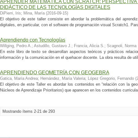
APRENDER MATEMÁTICA CON SCRATCH: PERSPECTIVA 
DIDÁCTICO DE LAS TECNOLOGÍAS DIGITALES
DiPierri, Iris
;
Mina, María
(
2016-09-15
)
El objetivo de este taller consiste en abordar la problemática del aprend
digitales, en particular, con el software de programación visual Scratch1. Para
Aprendiendo con Tecnologías
Willging, Pedro A.
;
Astudillo, Gustavo J.
;
Francia, Alicia S.
;
Scagnoli, Norma 
En este libro de texto se desarrollan aspectos teóricos y prácticos relaci
información y la comunicación en el quehacer docente. La obra resulta de util
APRENDIENDO GEOMETRÍA CON GEOGEBRA
Gatica, María Andrea
;
Hernández, María Valeria
;
López Gregorio, Fernando
(
El objetivo de este Taller es abordar los contenidos en “relación con la ge
Núcleos de Aprendizaje Prioritarios) que aparecen en los contenidos curricula
Mostrando ítems 2-21 de 293