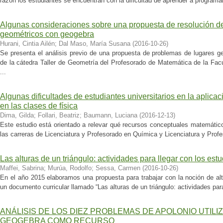
razón los estudiantes se encuentran con la dificultad de aprender a programa
Algunas consideraciones sobre una propuesta de resolución d
geométricos con geogebra
Hurani, Cintia Ailén
;
Dal Maso, María Susana
(
2016-10-26
)
Se presenta el análisis previo de una propuesta de problemas de lugares 
de la cátedra Taller de Geometría del Profesorado de Matemática de la Fac
...
Algunas dificultades de estudiantes universitarios en la aplic
en las clases de física
Dima, Gilda
;
Follari, Beatriz
;
Baumann, Luciana
(
2016-12-13
)
Este estudio está orientado a relevar qué recursos conceptuales matemáticos
las carreras de Licenciatura y Profesorado en Química y Licenciatura y Profe
Las alturas de un triángulo: actividades para llegar con los estu
Maffei, Sabrina
;
Murúa, Rodolfo
;
Sessa, Carmen
(
2016-10-26
)
En el año 2015 elaboramos una propuesta para trabajar con la noción de al
un documento curricular llamado “Las alturas de un triángulo: actividades para
ANÁLISIS DE LOS DIEZ PROBLEMAS DE APOLONIO UTIL
GEOGEBRA COMO RECURSO