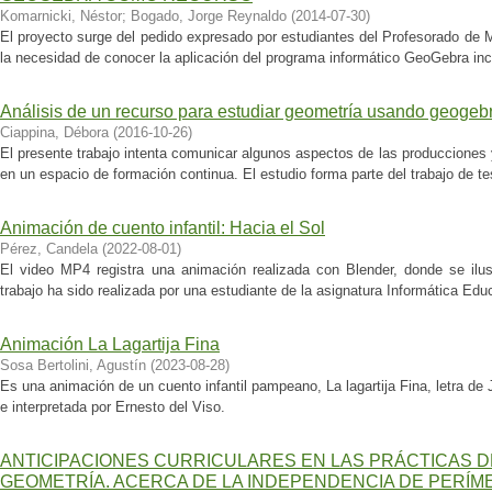
Komarnicki, Néstor
;
Bogado, Jorge Reynaldo
(
2014-07-30
)
El proyecto surge del pedido expresado por estudiantes del Profesorado de M
la necesidad de conocer la aplicación del programa informático GeoGebra inc
Análisis de un recurso para estudiar geometría usando geogeb
Ciappina, Débora
(
2016-10-26
)
El presente trabajo intenta comunicar algunos aspectos de las producciones
en un espacio de formación continua. El estudio forma parte del trabajo de tes
Animación de cuento infantil: Hacia el Sol
Pérez, Candela
(
2022-08-01
)
El video MP4 registra una animación realizada con Blender, donde se ilus
trabajo ha sido realizada por una estudiante de la asignatura Informática Edu
Animación La Lagartija Fina
Sosa Bertolini, Agustín
(
2023-08-28
)
Es una animación de un cuento infantil pampeano, La lagartija Fina, letra d
e interpretada por Ernesto del Viso.
ANTICIPACIONES CURRICULARES EN LAS PRÁCTICAS D
GEOMETRÍA. ACERCA DE LA INDEPENDENCIA DE PERÍM