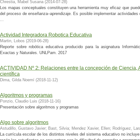
Chrestia, Mabel Susana
(
2014-07-28
)
Los mapas conceptuales constituyen una herramienta muy eficaz que puede
del proceso de enseñanza–aprendizaje. Es posible implementar actividades 
...
Actividad Integradora Robotica Educativa
Martin, Lobos
(
2019-06-28
)
Reporte sobre robótica educativa producido para la asignatura Informàti
Exactas y Naturales. UNLPam. 2017
ACTIVIDAD Nº 2: Relaciones entre la concepción de Ciencia, A
científica
Dima, Gilda Noemí
(
2018-11-12
)
Algoritmos y programas
Ponzio, Claudio Luis
(
2018-11-16
)
Presentación sobre algoritmos y programas
Algo sobre algoritmos
Astudillo, Gustavo Javier
;
Bast, Silvia
;
Mendez Xavier, Ellen
;
Rodríguez, Lar
La currícula escolar de los distintos niveles del sistema educativo no incluy