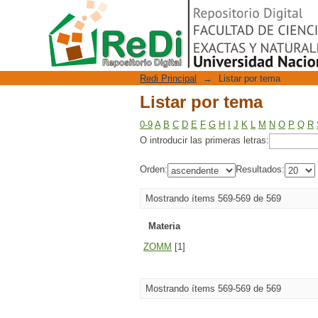
Listar por tema
Repositorio Digital
Redi Principal
→
Listar por tema
Listar por tema
0-9
A
B
C
D
E
F
G
H
I
J
K
L
M
N
O
P
Q
R
O introducir las primeras letras:
Orden:
Resultados:
Mostrando ítems 569-569 de 569
Materia
ZOMM
[1]
Mostrando ítems 569-569 de 569