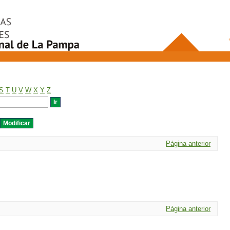
S
T
U
V
W
X
Y
Z
Página anterior
Página anterior