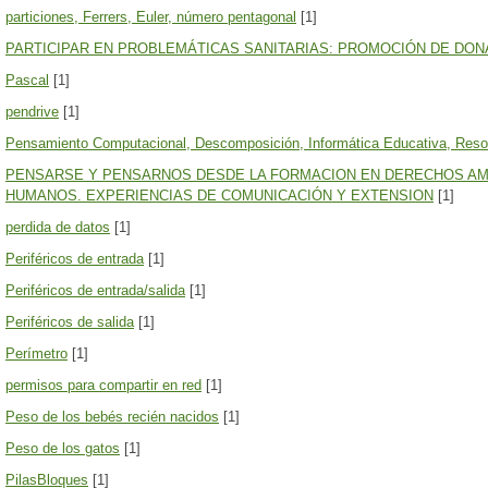
particiones, Ferrers, Euler, número pentagonal
[1]
PARTICIPAR EN PROBLEMÁTICAS SANITARIAS: PROMOCIÓN DE DON
Pascal
[1]
pendrive
[1]
Pensamiento Computacional, Descomposición, Informática Educativa, Reso
PENSARSE Y PENSARNOS DESDE LA FORMACION EN DERECHOS A
HUMANOS. EXPERIENCIAS DE COMUNICACIÓN Y EXTENSION
[1]
perdida de datos
[1]
Periféricos de entrada
[1]
Periféricos de entrada/salida
[1]
Periféricos de salida
[1]
Perímetro
[1]
permisos para compartir en red
[1]
Peso de los bebés recién nacidos
[1]
Peso de los gatos
[1]
PilasBloques
[1]