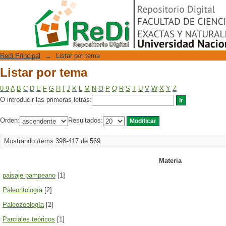
Listar por tema
Repositorio Digital
Redi Principal
→
Listar por tema
Listar por tema
0-9
A
B
C
D
E
F
G
H
I
J
K
L
M
N
O
P
Q
R
S
T
U
V
W
X
Y
Z
O introducir las primeras letras:
Orden:
Resultados:
Mostrando ítems 398-417 de 569
Materia
paisaje pampeano
[1]
Paleontología
[2]
Paleozoología
[2]
Parciales teóricos
[1]