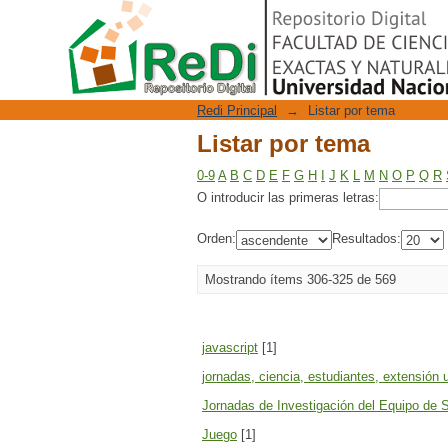
Listar por tema
Repositorio Digital
Redi Principal
→
Listar por tema
Listar por tema
0-9
A
B
C
D
E
F
G
H
I
J
K
L
M
N
O
P
Q
R
O introducir las primeras letras:
Orden:
Resultados:
Mostrando ítems 306-325 de 569
javascript
[1]
jornadas, ciencia, estudiantes, extensión u
Jornadas de Investigación del Equipo de 
Juego
[1]