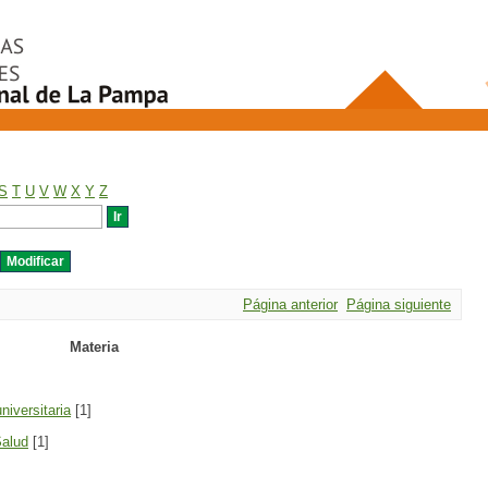
S
T
U
V
W
X
Y
Z
Página anterior
Página siguiente
Materia
niversitaria
[1]
Salud
[1]