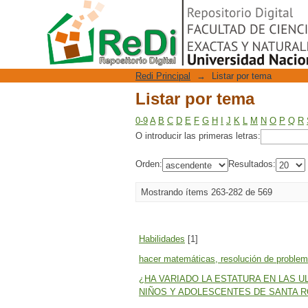
Listar por tema
Repositorio Digital
Redi Principal
→
Listar por tema
Listar por tema
0-9
A
B
C
D
E
F
G
H
I
J
K
L
M
N
O
P
Q
R
O introducir las primeras letras:
Orden:
Resultados:
Mostrando ítems 263-282 de 569
Habilidades
[1]
hacer matemáticas, resolución de problem
¿HA VARIADO LA ESTATURA EN LAS 
NIÑOS Y ADOLESCENTES DE SANTA 