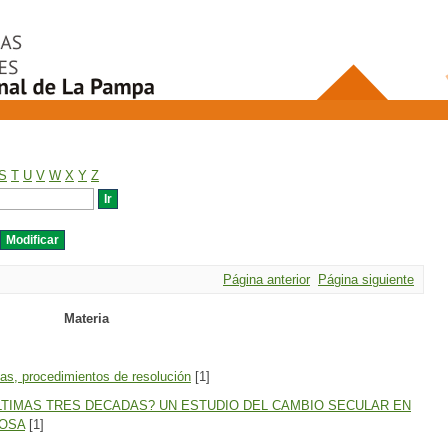
S
T
U
V
W
X
Y
Z
Página anterior
Página siguiente
Materia
as, procedimientos de resolución
[1]
ULTIMAS TRES DECADAS? UN ESTUDIO DEL CAMBIO SECULAR EN
ROSA
[1]