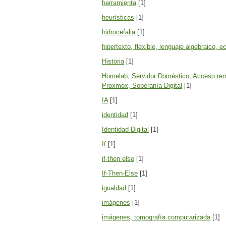
herramienta
[1]
heurísticas
[1]
hidrocefalia
[1]
hipertexto, flexible, lenguaje algebraico, e
Historia
[1]
Homelab, Servidor Doméstico, Acceso remo
Proxmox, Soberanía Digital
[1]
IA
[1]
identidad
[1]
Identidad Digital
[1]
If
[1]
if-then else
[1]
If-Then-Else
[1]
igualdad
[1]
imágenes
[1]
imágenes, tomografía computarizada
[1]