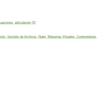
cuaciones, articulación
[1]
to, Servidor de Archivos, Nube, Máquinas Virtuales, Contenedores,