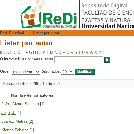
Listar por autor
Repositorio Digital
Redi Principal
→
Listar por autor
Listar por autor
0-9
A
B
C
D
E
F
G
H
I
J
K
L
M
N
O
P
Q
R
S
T
U
V
W
X
Y
Z
O introducir las primeras letras:
Orden:
Resultados:
Mostrando ítems 296-315 de 596
Nombre de los autores
Jofre, Alvaro Bautista
[1]
Jorja, J.
[1]
Juárez, Matías
[2]
Kiener, Fabiana
[1]