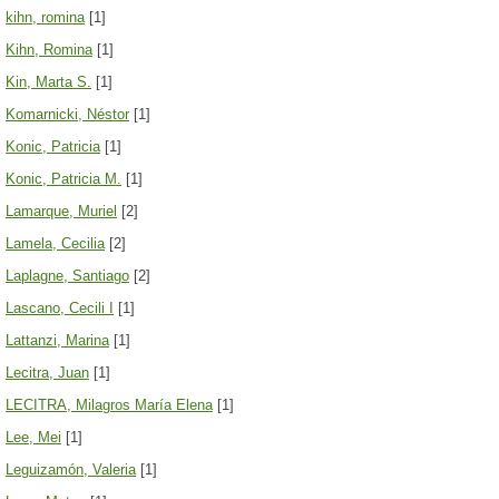
kihn, romina
[1]
Kihn, Romina
[1]
Kin, Marta S.
[1]
Komarnicki, Néstor
[1]
Konic, Patricia
[1]
Konic, Patricia M.
[1]
Lamarque, Muriel
[2]
Lamela, Cecilia
[2]
Laplagne, Santiago
[2]
Lascano, Cecili I
[1]
Lattanzi, Marina
[1]
Lecitra, Juan
[1]
LECITRA, Milagros María Elena
[1]
Lee, Mei
[1]
Leguizamón, Valeria
[1]