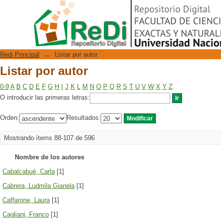
Listar por autor
Repositorio Digital
Redi Principal
→
Listar por autor
Listar por autor
0-9
A
B
C
D
E
F
G
H
I
J
K
L
M
N
O
P
Q
R
S
T
U
V
W
X
Y
Z
O introducir las primeras letras:
Orden:
Resultados:
Mostrando ítems 88-107 de 596
Nombre de los autores
Cabalcabué, Carla
[1]
Cabrera, Ludmila Gianela
[1]
Caffarone, Laura
[1]
Cagliani, Franco
[1]