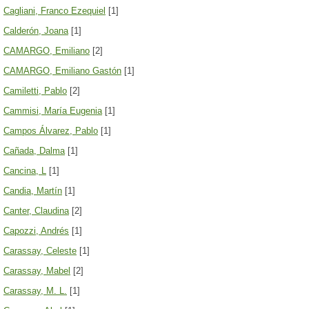
Cagliani, Franco Ezequiel
[1]
Calderón, Joana
[1]
CAMARGO, Emiliano
[2]
CAMARGO, Emiliano Gastón
[1]
Camiletti, Pablo
[2]
Cammisi, María Eugenia
[1]
Campos Álvarez, Pablo
[1]
Cañada, Dalma
[1]
Cancina, L
[1]
Candia, Martín
[1]
Canter, Claudina
[2]
Capozzi, Andrés
[1]
Carassay, Celeste
[1]
Carassay, Mabel
[2]
Carassay, M. L.
[1]