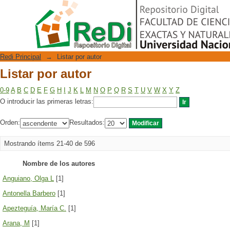
Listar por autor
Repositorio Digital
Redi Principal
→
Listar por autor
Listar por autor
0-9
A
B
C
D
E
F
G
H
I
J
K
L
M
N
O
P
Q
R
S
T
U
V
W
X
Y
Z
O introducir las primeras letras:
Orden:
Resultados:
Mostrando ítems 21-40 de 596
Nombre de los autores
Anguiano, Olga L
[1]
Antonella Barbero
[1]
Apezteguía, María C.
[1]
Arana, M
[1]